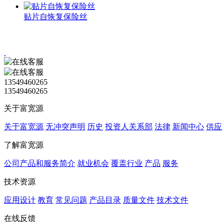
贴片自恢复保险丝
13549460265
13549460265
关于富宽源
关于富宽源
无冲突声明
历史
投资人关系部
法律
新闻中心
供应
了解富宽源
公司产品和服务简介
就业机会
覆盖行业
产品
服务
技术资源
应用设计
教育
常见问题
产品目录
质量文件
技术文件
在线反馈