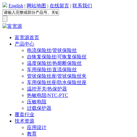
English
|
网站地图
|
在线留言
|
联系我们
富宽源首页
产品中心
电流保险丝|管状保险丝
自恢复保险丝|可恢复保险丝
温度保险丝|热熔断保险丝
车用保险丝|直流保险丝
管状保险丝座|管状保险丝夹
车用保险丝座|防水保险丝座
温控开关|热保护器
热敏电阻|NTC-PTC
压敏电阻
过载保护器
覆盖行业
技术资源
应用设计
教育