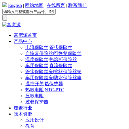
English
|
网站地图
|
在线留言
|
联系我们
富宽源首页
产品中心
电流保险丝|管状保险丝
自恢复保险丝|可恢复保险丝
温度保险丝|热熔断保险丝
车用保险丝|直流保险丝
管状保险丝座|管状保险丝夹
车用保险丝座|防水保险丝座
温控开关|热保护器
热敏电阻|NTC-PTC
压敏电阻
过载保护器
覆盖行业
技术资源
应用设计
教育