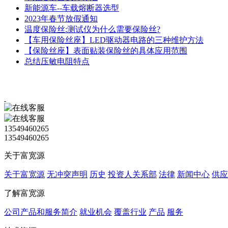
新能源车--车载熔断器选型
2023年春节放假通知
温度保险丝:测试仪为什么需要保险丝?
【车用保险丝座】LED驱动器电路的三种维护方法
【保险丝座】表面贴装保险丝的具体应用范围
总结压敏电阻特点
13549460265
13549460265
关于富宽源
关于富宽源
无冲突声明
历史
投资人关系部
法律
新闻中心
供应
了解富宽源
公司产品和服务简介
就业机会
覆盖行业
产品
服务